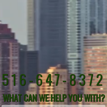
516-647-8372
WHAT CAN WE HELP YOU WITH?