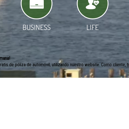
BUSINESS
LIFE
emana!
atis de póliza de automóvil, utilizando nuestro website. Como cliente, 
para Todos Los Propietarios!
da lo protegen de una pérdida financiera causada por tormentas, fuego,
encial tener la cantidad adecuada de cobertura.
.