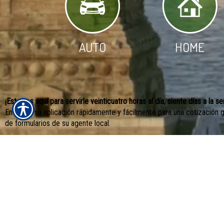
AUTO
HOME
¡Estamos aquí para servirle veinticuatro horas al día, siente días a la s
Envíenos su aplicación rápidamente y fácilmente para una cotización gr
de formularios de su agente local.
Solicite una cotización haciendo clic aquí.
¡Pólizas de Seguro de Vivienda 
Las pólizas de seguro de vivien
familia y sus pertenencias es es
Aplique para Seguro de Vivienda